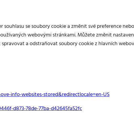
r souhlasu se soubory cookie a změnit své preference nebo
e používaných webovými stránkami. Můžete změnit nastaven
k spravovat a odstraňovat soubory cookie z hlavních webo
emove-info-websites-stored&redirectlocale=en-US
ca9446f-d873-78de-77ba-d42645fa52fc