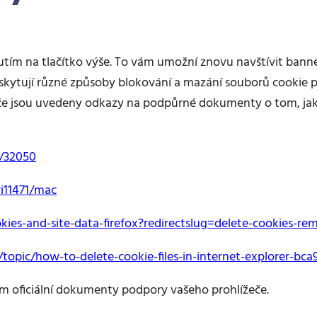
tím na tlačítko výše. To vám umožní znovu navštívit banne
oskytují různé způsoby blokování a mazání souborů cooki
Níže jsou uvedeny odkazy na podpůrné dokumenty o tom, ja
r/32050
ri11471/mac
okies-and-site-data-firefox?redirectslug=delete-cookies-r
/topic/how-to-delete-cookie-files-in-internet-explorer-b
ím oficiální dokumenty podpory vašeho prohlížeče.